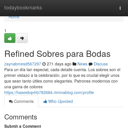
Home
todaybookmarks
Togg
navi
Home
1
Refined Sobres para Bodas
zaynabmesd567297
271 days ago
News
Discuss
Para un día tan especial, cada detalle cuenta. Los sobres son el
primer vistazo a la celebración, por lo que es crucial elegir unos
que sean tanto útiles como elegantes. Patrones modernos con
una gama de colores
https://haseebqvhb782684.rimmablog.com/profile
Comments
Who Upvoted
Comments
Submit a Comment