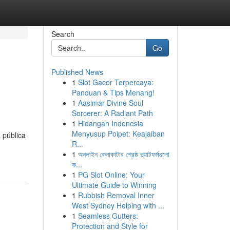
Search
Go
Published News
1
Slot Gacor Terpercaya:
Panduan & Tips Menang!
1
Aasimar Divine Soul
Sorcerer: A Radiant Path
1
Hidangan Indonesia
Menyusup Poipet: Keajaiban
 pública
R...
1
অনলাইন কেনাকাটার শ্রেষ্ঠ প্ল্যাটফর্মগুলো
ক...
1
PG Slot Online: Your
Ultimate Guide to Winning
1
Rubbish Removal Inner
West Sydney Helping with ...
1
Seamless Gutters:
Protection and Style for