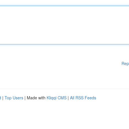
Rep
d
|
Top Users
| Made with
Kliqqi CMS
|
All RSS Feeds