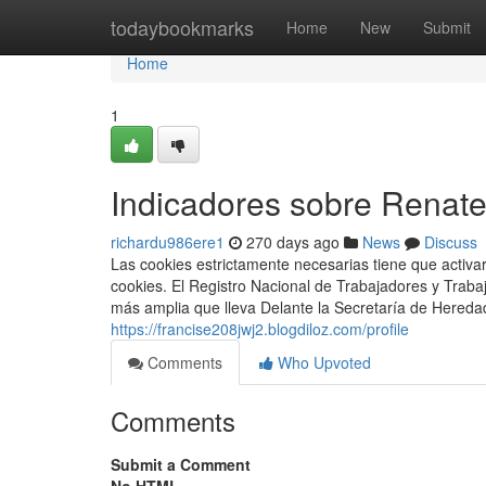
Home
todaybookmarks
Home
New
Submit
Home
1
Indicadores sobre Renat
richardu986ere1
270 days ago
News
Discuss
Las cookies estrictamente necesarias tiene que activ
cookies. El Registro Nacional de Trabajadores y Trab
más amplia que lleva Delante la Secretaría de Heredad
https://francise208jwj2.blogdiloz.com/profile
Comments
Who Upvoted
Comments
Submit a Comment