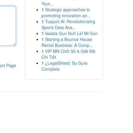
Your...
1
Strategic approaches to
promoting innovation an...
1
Tusport AI: Revolutionizing
Sports Data Ana...
1
Iwaata Gun Nuh Lef Mi Gun
1
Starting a Bounce House
Rental Business: A Comp...
1
VIP MN Chốt Số & Giải Mã
Chi Tiết
1
¿LegalShield: Su Guía
ort Page
Completa