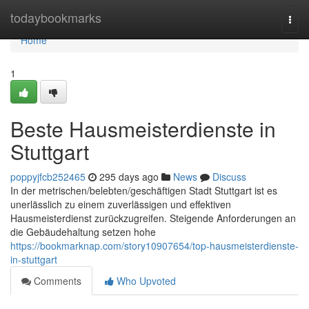
Home
todaybookmarks
Togg
navi
Home
1
Beste Hausmeisterdienste in
Stuttgart
poppyjfcb252465
295 days ago
News
Discuss
In der metrischen/belebten/geschäftigen Stadt Stuttgart ist es
unerlässlich zu einem zuverlässigen und effektiven
Hausmeisterdienst zurückzugreifen. Steigende Anforderungen an
die Gebäudehaltung setzen hohe
https://bookmarknap.com/story10907654/top-hausmeisterdienste-
in-stuttgart
Comments
Who Upvoted