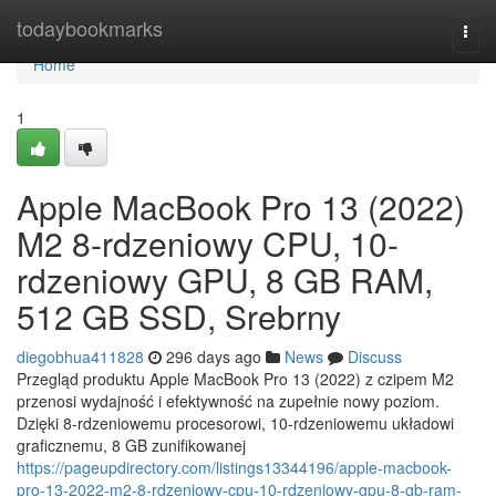
Home
todaybookmarks
Togg
navi
Home
1
Apple MacBook Pro 13 (2022)
M2 8-rdzeniowy CPU, 10-
rdzeniowy GPU, 8 GB RAM,
512 GB SSD, Srebrny
diegobhua411828
296 days ago
News
Discuss
Przegląd produktu Apple MacBook Pro 13 (2022) z czipem M2
przenosi wydajność i efektywność na zupełnie nowy poziom.
Dzięki 8-rdzeniowemu procesorowi, 10-rdzeniowemu układowi
graficznemu, 8 GB zunifikowanej
https://pageupdirectory.com/listings13344196/apple-macbook-
pro-13-2022-m2-8-rdzeniowy-cpu-10-rdzeniowy-gpu-8-gb-ram-