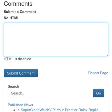
Comments
Submit a Comment
No HTML
HTML is disabled
Report Page
Search
Go
Published News
1
SuperCloneWatchVIP: Your Premier Rolex Replic...