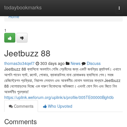
Home
todaybookmarks
Togg
navi
Home
1
Jeetbuzz 88
thomas3o34qef7
303 days ago
News
Discuss
Jeetbuzz 88 ক্যাসিনো অনলাইন গেমিং প্রেমীদের জন্য একটি জনপ্রিয় প্ল্যাটফর্ম। এখানে
আপনি পাবেন স্লট, রুলেট, পোকার, ব্যাকারাটসহ নানা রোমাঞ্চকর ক্যাসিনো গেম। সহজ
রেজিস্ট্রেশন প্রক্রিয়া, নিরাপদ লেনদেন এবং আকর্ষণীয় বোনাস অফারের মাধ্যমে Jeetbuzz
88 খেলোয়াড়দের দিচ্ছে এক দারুণ বিনোদনের অভিজ্ঞতা। এখনই যোগ দিন এবং জিতে নিন
আকর্ষণীয় পুরস্কার!
https://uplink.weforum.org/uplink/s/profile/005TE00000Bgh0b
Comments
Who Upvoted
Comments