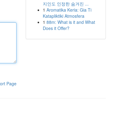
지인도 인정한 숨겨진 ...
1
Aromatika Keria: Gia Ti
Katapliktiki Atmosfera
1
88m: What is it and What
Does it Offer?
ort Page