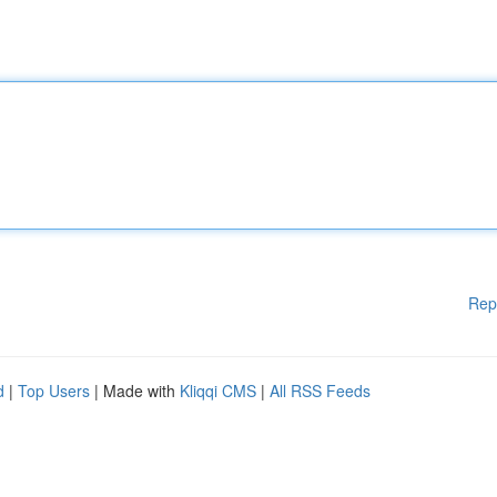
Rep
d
|
Top Users
| Made with
Kliqqi CMS
|
All RSS Feeds