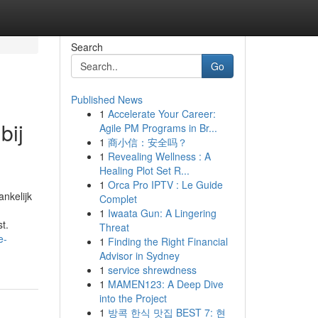
Search
Go
Published News
1
Accelerate Your Career:
bij
Agile PM Programs in Br...
1
商小信：安全吗？
1
Revealing Wellness : A
Healing Plot Set R...
1
Orca Pro IPTV : Le Guide
nkelijk
Complet
1
Iwaata Gun: A Lingering
t.
Threat
e-
1
Finding the Right Financial
Advisor in Sydney
1
service shrewdness
1
MAMEN123: A Deep Dive
into the Project
1
방콕 한식 맛집 BEST 7: 현