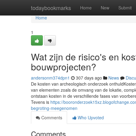
Home
todaybookmarks
Home
New
Submit
Home
1
Wat zijn de risico's en k
bouwprojecten?
andersonm374dpn1
307 days ago
News
Disc
De kosten van archeologisch onderzoek onthuldKostent
van elementen zoals de omvang van de lokatie, complexi
ontstaan kosten in de verschillende fases van voorbere
Tevens is
https://booronderzoek15xz.blogofchange.c
begroting-meegenomen
Comments
Who Upvoted
Comments