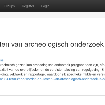
Groups
Register
Login
osten van archeologisch onderzoek 
uss
echnisch gezien kan archeologisch onderzoek prijsgebonden zijn, afha
teit van de overblijfselen en de vereiste naleving van regelgeving. Er
iding, veldwerk en rapportage, waardoor elk specifieke middelen vereis
om/38418903/hoe-worden-de-kosten-van-archeologisch-onderzoek-in-d