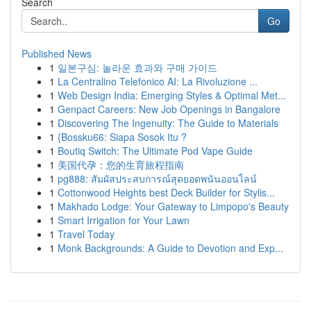
Search
Go
Published News
1
일본구심: 놀라운 효과와 구매 가이드
1
La Centralino Telefonico AI: La Rivoluzione ...
1
Web Design India: Emerging Styles & Optimal Met...
1
Genpact Careers: New Job Openings in Bangalore
1
Discovering The Ingenuity: The Guide to Materials
1
{Bossku66: Siapa Sosok Itu ?
1
Boutiq Switch: The Ultimate Pod Vape Guide
1
美国代孕：您的生育旅程指南
1
pg888: สัมผัสประสบการณ์สุดยอดพนันออนไลน์
1
Cottonwood Heights best Deck Builder for Stylis...
1
Makhado Lodge: Your Gateway to Limpopo's Beauty
1
Smart Irrigation for Your Lawn
1
Travel Today
1
Monk Backgrounds: A Guide to Devotion and Exp...