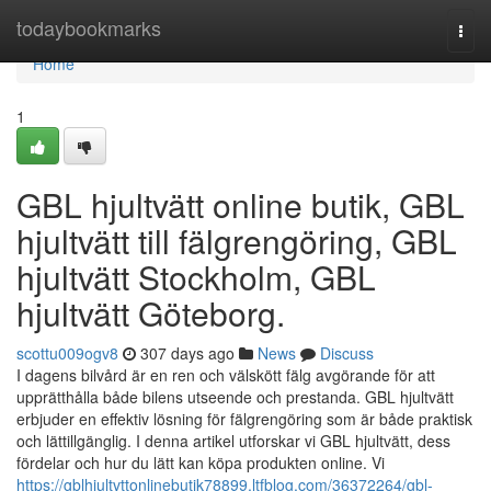
Home
todaybookmarks
Togg
navi
Home
1
GBL hjultvätt online butik, GBL
hjultvätt till fälgrengöring, GBL
hjultvätt Stockholm, GBL
hjultvätt Göteborg.
scottu009ogv8
307 days ago
News
Discuss
I dagens bilvård är en ren och välskött fälg avgörande för att
upprätthålla både bilens utseende och prestanda. GBL hjultvätt
erbjuder en effektiv lösning för fälgrengöring som är både praktisk
och lättillgänglig. I denna artikel utforskar vi GBL hjultvätt, dess
fördelar och hur du lätt kan köpa produkten online. Vi
https://gblhjultvttonlinebutik78899.ltfblog.com/36372264/gbl-