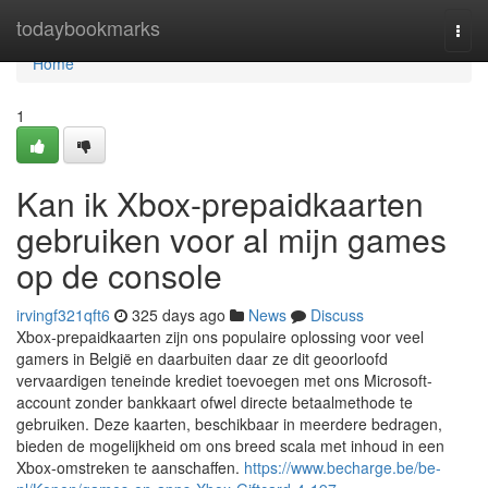
Home
todaybookmarks
Togg
navi
Home
1
Kan ik Xbox-prepaidkaarten
gebruiken voor al mijn games
op de console
irvingf321qft6
325 days ago
News
Discuss
Xbox-prepaidkaarten zijn ons populaire oplossing voor veel
gamers in België en daarbuiten daar ze dit geoorloofd
vervaardigen teneinde krediet toevoegen met ons Microsoft-
account zonder bankkaart ofwel directe betaalmethode te
gebruiken. Deze kaarten, beschikbaar in meerdere bedragen,
bieden de mogelijkheid om ons breed scala met inhoud in een
Xbox-omstreken te aanschaffen.
https://www.becharge.be/be-