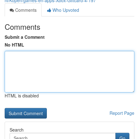
nl/Kopen/games-en-apps-Xbox-Giftcard-4-197
Comments
Who Upvoted
Comments
Submit a Comment
No HTML
HTML is disabled
Report Page
Search
Go