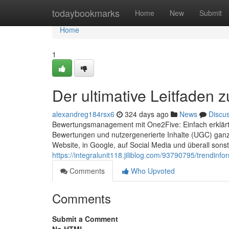
Home
todaybookmarks
Home
New
Submit
Home
1
Der ultimative Leitfade
alexandreg184rsx6
324 days ago
News
Discu
Bewertungsmanagement mit One2Five: Einfach erklärt
Bewertungen und nutzergenerierte Inhalte (UGC) ganz
Website, in Google, auf Social Media und überall sonst
https://integralunit118.jiliblog.com/93790795/tren
Comments
Who Upvoted
Comments
Submit a Comment