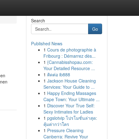
Search
Go
Published News
1
Cours de photographie à
Fribourg : Démarrez dès...
1
{Cannabisshopau.com:
Your Detailed Resource ...
1
ติดต่อ ib888
men
1
Jackson House Cleaning
enen
Services: Your Guide to ...
1
Happy Ending Massages
Cape Town: Your Ultimate ...
1
Discover Your True Self:
Sexy Intimates for Ladies
1
pgslotvip โปรโมชั่นล่าสุด:
คุ้มค่ากว่าใคร
1
Pressure Cleaning
Canberra: Revive Your