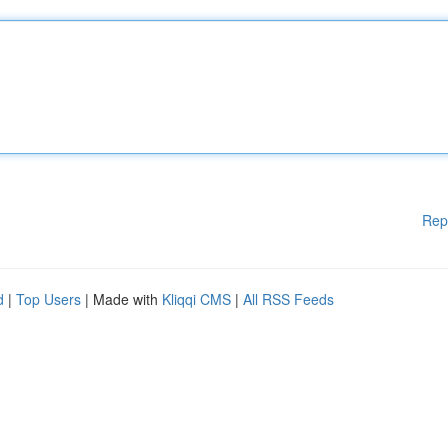
Rep
d
|
Top Users
| Made with
Kliqqi CMS
|
All RSS Feeds