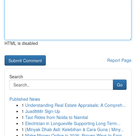
HTML is disabled
Report Page
Search
Go
Published News
1
Understanding Real Estate Appraisals: A Compreh...
1
Juad888r Sign-Up
1
Taxi Rides from Noida to Nainital
1
Electrician in Longueville Supporting Long Term...
1
{Minyak Dhab Asli: Kelebihan & Cara Guna | Miny...
1
Make Money Online in 2026: Proven Ways to Earn