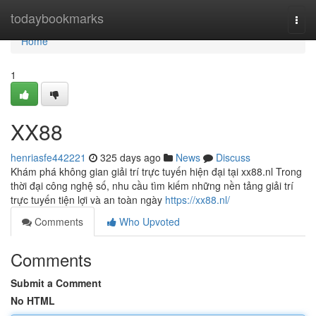
Home
todaybookmarks
Togg
navi
Home
1
XX88
henriasfe442221
325 days ago
News
Discuss
Khám phá không gian giải trí trực tuyến hiện đại tại xx88.nl Trong
thời đại công nghệ số, nhu cầu tìm kiếm những nền tảng giải trí
trực tuyến tiện lợi và an toàn ngày
https://xx88.nl/
Comments
Who Upvoted
Comments
Submit a Comment
No HTML