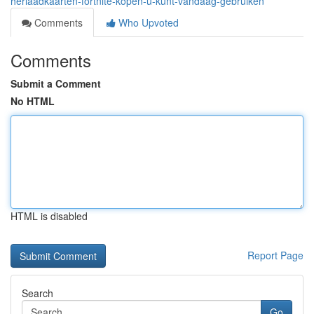
herlaadkaarten-fortnite-kopen-u-kunt-vandaag-gebruiken
Comments
Who Upvoted
Comments
Submit a Comment
No HTML
HTML is disabled
Report Page
Search
Go