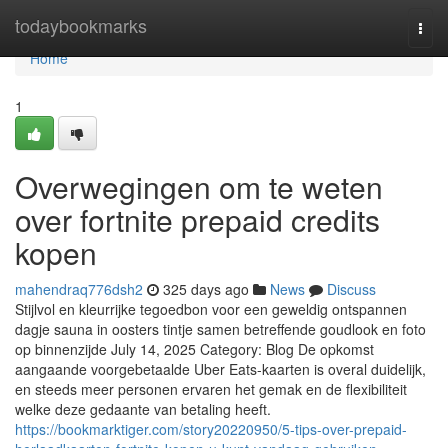
Home
todaybookmarks
Togg
navi
Home
1
Overwegingen om te weten
over fortnite prepaid credits
kopen
mahendraq776dsh2
325 days ago
News
Discuss
Stijlvol en kleurrijke tegoedbon voor een geweldig ontspannen
dagje sauna in oosters tintje samen betreffende goudlook en foto
op binnenzijde July 14, 2025 Category: Blog De opkomst
aangaande voorgebetaalde Uber Eats-kaarten is overal duidelijk,
en steeds meer personen ervaren het gemak en de flexibiliteit
welke deze gedaante van betaling heeft.
https://bookmarktiger.com/story20220950/5-tips-over-prepaid-