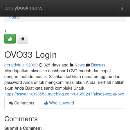
Home
todaybookmarks
Togg
navi
Home
1
OVO33 Login
geraldvtnu132339
325 days ago
News
Discuss
Mendapatkan akses ke dashboard OVO mudah dan cepat
dengan metode masuk. Silahkan ketikkan nama pengguna dan
password Anda untuk mengkonfirmasi akun Anda. Berhati-hatilah
akun Anda Buat kata sandi kompleks Untuk
https://asiyaltnx938558.mpeblog.com/64656247/akses-cepat-ovo
Comments
Who Upvoted
Comments
Submit a Comment