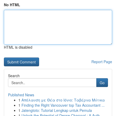
No HTML
HTML is disabled
Report Page
Search
Go
Published News
1
Απόλαυση με Θέα στο Ιόνιο: Ταβέρνα Μύτικα
1
Finding the Right Vancouver top Tax Accountant ...
1
Jatengtoto: Tutorial Lengkap untuk Pemula
1
Unlock the Potential of Dense Charcoal : A Auth...