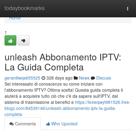
Home
todaybookmarks
Togg
navi
Home
1
unleash Abbonamento IPTV:
La Guida Completa
gerardiwqs655525
328 days ago
News
Discuss
Sei interessato di conoscenze su come iniziare con
l'abbonamento IPTV? Ottima scelta! Questa guida completa ti
aiuterà a acquisire tutto ciò che c'è da sapere sull'IPTV, dal
sistema di trasmissione ai benefici e
https://lexieqwyt981526.free-
blogz.com/84539146/unleash-abbonamento-iptv-la-guida-
completa
Comments
Who Upvoted