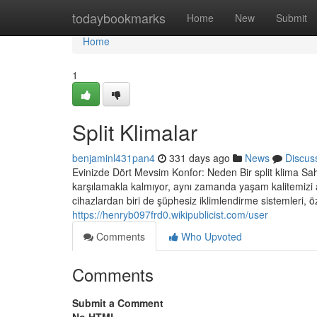
Home
todaybookmarks
Home
New
Submit
Home
1
Split Klimalar
benjaminl431pan4
331 days ago
News
Discus
Evinizde Dört Mevsim Konfor: Neden Bir split klima Sah
karşılamakla kalmıyor, aynı zamanda yaşam kalitemizi 
cihazlardan biri de şüphesiz iklimlendirme sistemleri, öze
https://henryb097frd0.wikipublicist.com/user
Comments
Who Upvoted
Comments
Submit a Comment