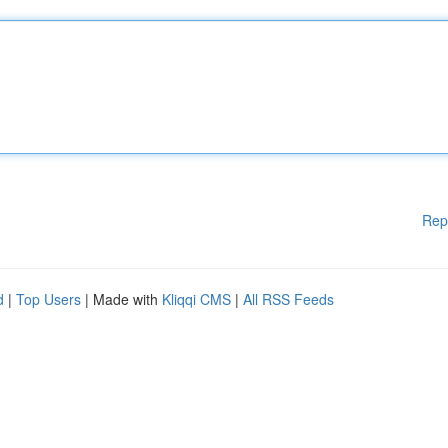
Rep
d
|
Top Users
| Made with
Kliqqi CMS
|
All RSS Feeds