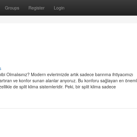
Groups
Register
Login
s
ibi Olmalısınız? Modern evlerimizde artık sadece barınma ihtiyacımızı
artıran ve konfor sunan alanlar arıyoruz. Bu konforu sağlayan en öneml
llikle de split klima sistemleridir. Peki, bir split klima sadece