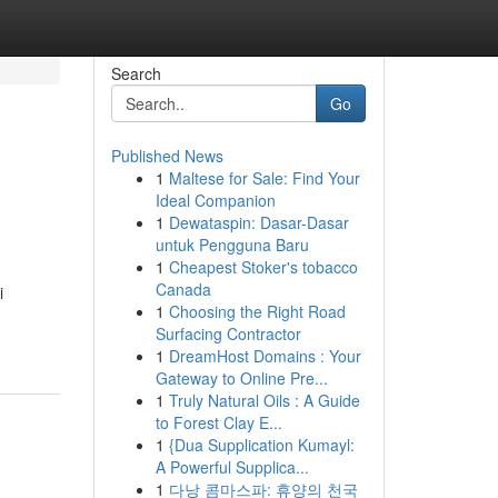
Search
Go
Published News
1
Maltese for Sale: Find Your
Ideal Companion
1
Dewataspin: Dasar-Dasar
untuk Pengguna Baru
1
Cheapest Stoker's tobacco
Canada
i
1
Choosing the Right Road
Surfacing Contractor
1
DreamHost Domains : Your
Gateway to Online Pre...
1
Truly Natural Oils : A Guide
to Forest Clay E...
1
{Dua Supplication Kumayl:
A Powerful Supplica...
1
다낭 콤마스파: 휴양의 천국