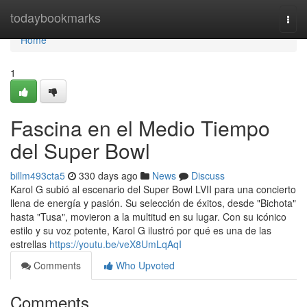
Home
todaybookmarks
Togg
navi
Home
1
Fascina en el Medio Tiempo
del Super Bowl
billm493cta5
330 days ago
News
Discuss
Karol G subió al escenario del Super Bowl LVII para una concierto
llena de energía y pasión. Su selección de éxitos, desde "Bichota"
hasta "Tusa", movieron a la multitud en su lugar. Con su icónico
estilo y su voz potente, Karol G ilustró por qué es una de las
estrellas
https://youtu.be/veX8UmLqAqI
Comments
Who Upvoted
Comments