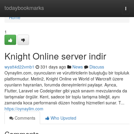
Home
todaybookmarks
Togg
navi
Home
1
Knight Online server indir
wyatt4d22vmb1
331 days ago
News
Discuss
Oynaylim.com, oyuncuların ve vüruttiricilerin buluştuğu bir topluluk
platformudur. Metin2, Knight Online ve World of Warcraft üzere
oyunların hayranları, forumda deneyimlerini paylaşır. Ayrıca,
Flutter, Laravel ve Codeigniter gibi yazılı sınavm mevzularında da
tartışmalar örgülır. Kent, sadece bir toplu tartışma bileğil, aynı
zamanda koca performanslı düzen hosting hizmetleri sunar. T...
https://oynaylim.com
Comments
Who Upvoted
Comments