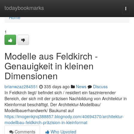
Home
todaybookmarks
Togg
navi
Home
1
Modelle aus Feldkirch -
Genauigkeit in kleinen
Dimensionen
brianwzaz284551
335 days ago
News
Discuss
In Feldkirch liegt/ befindet sich / residiert ein faszinierender
Bereich, der sich mit der präzisen Nachbildung von Architektur in
Kleinformat beschäftigt. Der Architektur-Modellbau/
Modellbauerhandwerk/ Baukunst auf
https://imogenkjnq388857.blognody.com/40694370/architektur-
modellbau-feldkirch-präzision-in-kleinformat
Comments
Who Upvoted