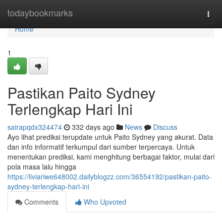
Home
todaybookmarks
Togg
navi
Home
1
Pastikan Paito Sydney
Terlengkap Hari Ini
sairapqdx324474
332 days ago
News
Discuss
Ayo lihat prediksi terupdate untuk Paito Sydney yang akurat. Data
dan info informatif terkumpul dari sumber terpercaya. Untuk
menentukan prediksi, kami menghitung berbagai faktor, mulai dari
pola masa lalu hingga
https://liviariwe648002.dailyblogzz.com/36554192/pastikan-paito-
sydney-terlengkap-hari-ini
Comments
Who Upvoted