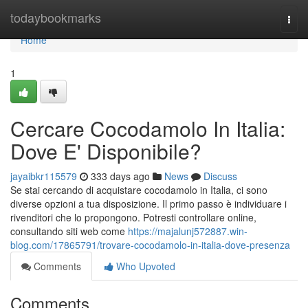
Home
todaybookmarks
Togg
navi
Home
1
Cercare Cocodamolo In Italia:
Dove E' Disponibile?
jayaibkr115579
333 days ago
News
Discuss
Se stai cercando di acquistare cocodamolo in Italia, ci sono
diverse opzioni a tua disposizione. Il primo passo è individuare i
rivenditori che lo propongono. Potresti controllare online,
consultando siti web come
https://majalunj572887.win-
blog.com/17865791/trovare-cocodamolo-in-italia-dove-presenza
Comments
Who Upvoted
Comments