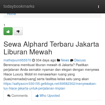
Home
todaybookmarks
Togg
navi
Home
1
Sewa Alphard Terbaru Jakarta
Liburan Mewah
mathejvum955570
334 days ago
News
Discuss
Berencana membuat liburan mewah di Jakarta? Pastikan
perjalanan Anda semakin nyaman dan elegan dengan menyewa
Hiace Luxury. Mobil ini menawarkan ruang yang
{luas|memadai|ruang] serta fasilitas kelas satu yang akan
https://safiyaxcnr330155.getblogs.net/69582302/menyewakan-
lux-hiace-jakarta-untuk-perjalanan-impian
Comments
Who Upvoted