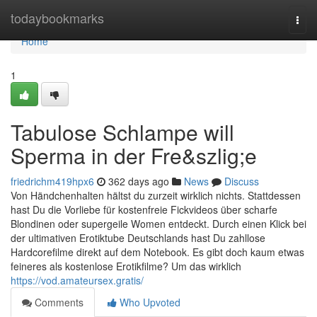
Home
todaybookmarks
Togg
navi
Home
1
Tabulose Schlampe will
Sperma in der Fre&szlig;e
friedrichm419hpx6
362 days ago
News
Discuss
Von Händchenhalten hältst du zurzeit wirklich nichts. Stattdessen
hast Du die Vorliebe für kostenfreie Fickvideos über scharfe
Blondinen oder supergeile Women entdeckt. Durch einen Klick bei
der ultimativen Erotiktube Deutschlands hast Du zahllose
Hardcorefilme direkt auf dem Notebook. Es gibt doch kaum etwas
feineres als kostenlose Erotikfilme? Um das wirklich
https://vod.amateursex.gratis/
Comments
Who Upvoted