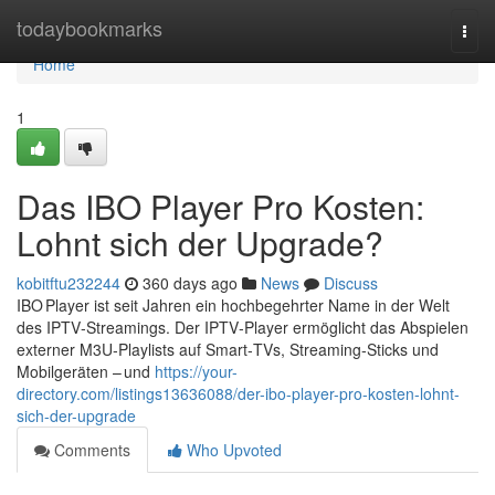
Home
todaybookmarks
Togg
navi
Home
1
Das IBO Player Pro Kosten:
Lohnt sich der Upgrade?
kobitftu232244
360 days ago
News
Discuss
IBO Player ist seit Jahren ein hochbegehrter Name in der Welt
des IPTV‑Streamings. Der IPTV‑Player ermöglicht das Abspielen
externer M3U‑Playlists auf Smart‑TVs, Streaming‑Sticks und
Mobilgeräten – und
https://your-
directory.com/listings13636088/der-ibo-player-pro-kosten-lohnt-
sich-der-upgrade
Comments
Who Upvoted