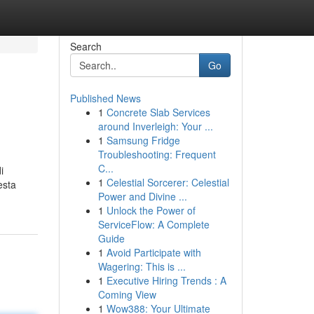
Search
Go
Published News
1
Concrete Slab Services
around Inverleigh: Your ...
1
Samsung Fridge
Troubleshooting: Frequent
C...
i
1
Celestial Sorcerer: Celestial
esta
Power and Divine ...
1
Unlock the Power of
ServiceFlow: A Complete
Guide
1
Avoid Participate with
Wagering: This is ...
1
Executive Hiring Trends : A
Coming View
1
Wow388: Your Ultimate