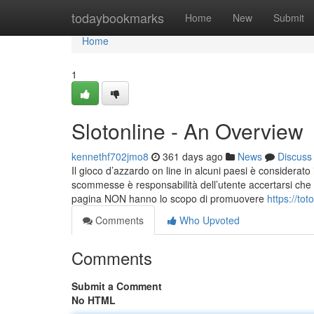
Home
todaybookmarks
Home
New
Submit
Home
1
Slotonline - An Overview
kennethf702jmo8
361 days ago
News
Discuss
Il gioco d’azzardo on line in alcuni paesi è considerato i
scommesse è responsabilità dell’utente accertarsi che esso
pagina NON hanno lo scopo di promuovere
https://to
Comments
Who Upvoted
Comments
Submit a Comment
No HTML