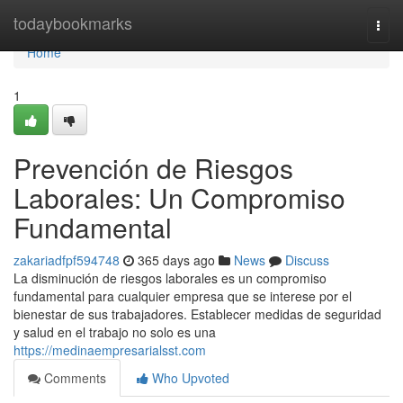
Home
todaybookmarks
Togg
navi
Home
1
Prevención de Riesgos
Laborales: Un Compromiso
Fundamental
zakariadfpf594748
365 days ago
News
Discuss
La disminución de riesgos laborales es un compromiso
fundamental para cualquier empresa que se interese por el
bienestar de sus trabajadores. Establecer medidas de seguridad
y salud en el trabajo no solo es una
https://medinaempresarialsst.com
Comments
Who Upvoted