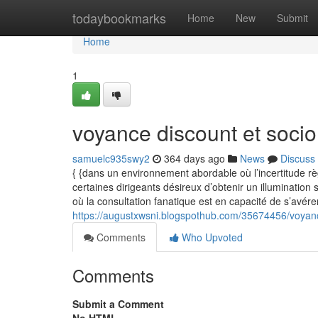
Home
todaybookmarks
Home
New
Submit
Home
1
voyance discount et soci
samuelc935swy2
364 days ago
News
Discuss
{ {dans un environnement abordable où l’incertitude règ
certaines dirigeants désireux d’obtenir un illumination
où la consultation fanatique est en capacité de s’avér
https://augustxwsni.blogspothub.com/35674456/voyanc
Comments
Who Upvoted
Comments
Submit a Comment