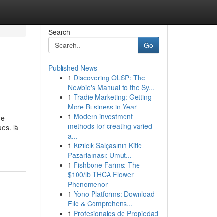
Search
Go
Published News
1
Discovering OLSP: The
Newbie's Manual to the Sy...
1
Tradie Marketing: Getting
More Business in Year
1
Modern investment
de
methods for creating varied
ues. là
a...
1
Kızılcık Salçasının Kitle
Pazarlaması: Umut...
1
Fishbone Farms: The
$100/lb THCA Flower
Phenomenon
1
Yono Platforms: Download
File & Comprehens...
1
Profesionales de Propiedad