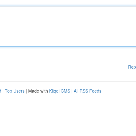
Rep
d
|
Top Users
| Made with
Kliqqi CMS
|
All RSS Feeds