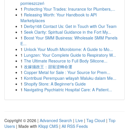
pomieszczeń
1
Protecting Your Trades: Insurance for Plumbers,...
1
Releasing Worth: Your Handbook to API
Marketplaces
1
Derby168 Contact Us: Get in Touch with Our Team
1
Seek Clarity: Spiritual Guidance in the Fort My...
1
Boost Your SMM Business: Wholesale SMM Panels
E...
1
Unlock Your Mouth Microbiome: A Guide to Mo...
1
Lungzen: Your Complete Guide to Respiratory W...
1
The Ultimate Resource to Full Body Silicone...
1
改嫁攝政王：甜寵逆轉命運
1
Copper Metal for Sale : Your Source for Prem...
1
Kontribusi Perempuan wilayah Maluku dalam Me...
1
Shopify Store: A Beginner's Guide
1
Navigating Psychiatric Hospital Care: A Patient...
Copyright © 2026 |
Advanced Search
|
Live
|
Tag Cloud
|
Top
Users
| Made with
Kliqqi CMS
|
All RSS Feeds