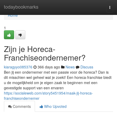
Home
todaybookmarks
Togg
navi
Home
1
Zijn je Horeca-
Franchiseondernemer?
kiaragyyo085376
366 days ago
News
Discuss
Ben jij een ondernemer met een passie voor de horeca? Dan is
dit misschien wel geheel wat je zoekt! Een horeca-franchise biedt
u de mogelijkheid om je eigen zaak te beginnen met een
gevestigde support van een ervaren
https://socialeweb.com/story5451954/maak-jij-horeca-
franchiseondernemer
Comments
Who Upvoted