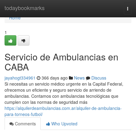
Home
todaybookmarks
Togg
navi
Home
1
Servicio de Ambulancias en
CABA
jayahogt334961
366 days ago
News
Discuss
Si necesitas un servicio médico urgente en la Capital Federal,
ofrecemos un eficiente y seguro servicio de arriendo de
ambulancias. Contamos con ambulancias tecnológicas que
cumplen con las normas de seguridad más
https://alquilerdeambulancias.com.ar/alquiler-de-ambulancia-
para-torneos-futbol/
Comments
Who Upvoted