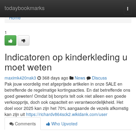
Home
todaybookmarks
Togg
navi
Home
1
Indicatoren op kinderkleding u
moet weten
maximk420nak3
368 days ago
News
Discuss
Pak jouw voordelig met afgeprijsde artikelen in onze SALE en
betreffende de regelmatige kortingsacties. En dat betreffende ons
goed geweten! Omdat bij bonprix telt ook niet alleen een goede
verkoopprijs, doch ook capaciteit en verantwoordelijkheid. Het
doel voor 2025 kan zijn het 70% aangaande de vezels afkomstig
kan zijn uit
https://richardv864sck2.wikidank.com/user
Comments
Who Upvoted