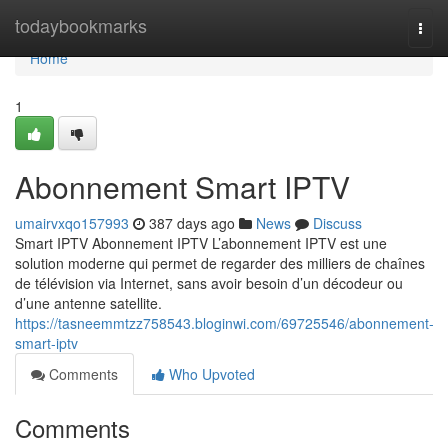
Home
todaybookmarks
Togg
navi
Home
1
Abonnement Smart IPTV
umairvxqo157993
387 days ago
News
Discuss
Smart IPTV Abonnement IPTV L’abonnement IPTV est une
solution moderne qui permet de regarder des milliers de chaînes
de télévision via Internet, sans avoir besoin d’un décodeur ou
d’une antenne satellite.
https://tasneemmtzz758543.bloginwi.com/69725546/abonnement-
smart-iptv
Comments
Who Upvoted
Comments