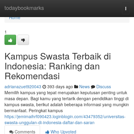
Home
todaybookmarks
Togg
navi
Home
1
Kampus Swasta Terbaik di
Indonesia: Ranking dan
Rekomendasi
adrianazuet920043
393 days ago
News
Discuss
Memilih kampus yang tepat merupakan keputusan penting untuk
masa depan. Bagi kamu yang tertarik dengan pendidikan tinggi di
kampus swasta, berikut adalah beberapa informasi yang mungkin
bermanfaat. Peringkat kampus
https://jemimaihrf090423.loginblogin.com/43479352/universitas-
swasta-unggulan-di-indonesia-daftar-dan-saran
Comments
Who Upvoted