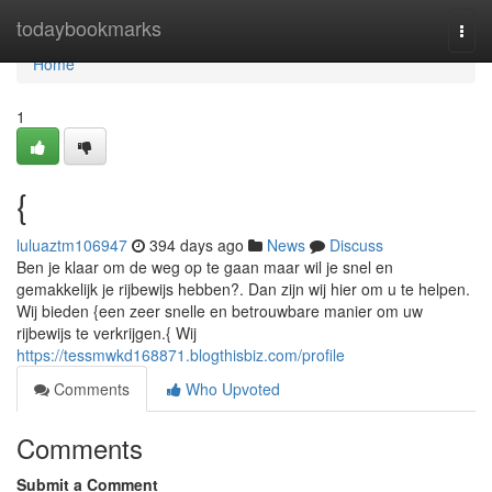
Home
todaybookmarks
Togg
navi
Home
1
{
luluaztm106947
394 days ago
News
Discuss
Ben je klaar om de weg op te gaan maar wil je snel en
gemakkelijk je rijbewijs hebben?. Dan zijn wij hier om u te helpen.
Wij bieden {een zeer snelle en betrouwbare manier om uw
rijbewijs te verkrijgen.{ Wij
https://tessmwkd168871.blogthisbiz.com/profile
Comments
Who Upvoted
Comments
Submit a Comment