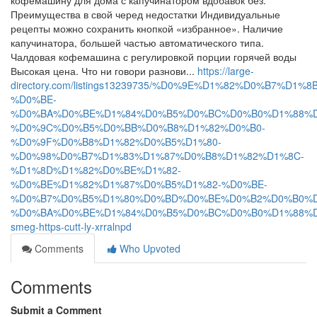
кофемашину для дома с капучинатором вдобавок без.
Преимущества в свой черед недостатки Индивидуальные
рецепты можно сохранить кнопкой «избранное». Наличие
капучинатора, большей частью автоматического типа.
Чалдовая кофемашина с регулировкой порции горячей воды
Высокая цена. Что ни говори разнови...
https://large-
directory.com/listings13239735/%D0%9E%D1%82%D0%B7%D1
%D0%BE-
%D0%BA%D0%BE%D1%84%D0%B5%D0%BC%D0%B0%D1%88%D
%D0%9C%D0%B5%D0%BB%D0%B8%D1%82%D0%B0-
%D0%9F%D0%B8%D1%82%D0%B5%D1%80-
%D0%98%D0%B7%D1%83%D1%87%D0%B8%D1%82%D1%8C-
%D1%8D%D1%82%D0%BE%D1%82-
%D0%BE%D1%82%D1%87%D0%B5%D1%82-%D0%BE-
%D0%B7%D0%B5%D1%80%D0%BD%D0%BE%D0%B2%D0%B0%D
%D0%BA%D0%BE%D1%84%D0%B5%D0%BC%D0%B0%D1%88%D
smeg-https-cutt-ly-xrralnpd
Comments
Who Upvoted
Comments
Submit a Comment