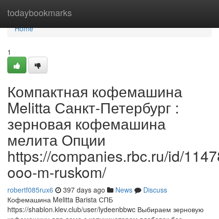
Home
todaybookmarks
Home
1
Компактная кофемашина
Melitta Санкт-Петербург :
зерновая кофемашина
мелита Опции
https://companies.rbc.ru/id/11
ooo-m-ruskom/
robertf085rux6
397 days ago
News
Discuss
Кофемашина Melitta Barista СПБ
https://shablon.klev.club/user/lydeenbbwc Выбираем зерновую