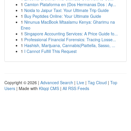
1
Camion Plataforma en {Dos Hermanas Dos : Ay...
1
Noida to Jaipur Taxi: Your Ultimate Trip Guide
1
Buy Peptides Online: Your Ultimate Guide
1
Ninunua MacBook Mtaalamu Kenya: Gharimu na
Eneo
1
Singapore Accounting Services: A Price Guide fo...
1
Professional Financial Forensics: Tracing Losse...
1
Hashish, Marijuana, Cannabis|Piattella, Sasso, ...
1
I Cannot Fulfill This Request
Copyright © 2026 |
Advanced Search
|
Live
|
Tag Cloud
|
Top
Users
| Made with
Kliqqi CMS
|
All RSS Feeds