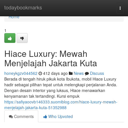
Home
todaybookmarks
Togg
navi
Home
1
Hiace Luxury: Mewah
Menjelajah Jakarta Kuta
honeykgzv044562
412 days ago
News
Discuss
Berada di tengah hiruk pikuk kota Ibukota, mobil Hiace Luxury
hadir sebagai pilihan tepat untuk melengkapi perjalanan Anda.
Dengan desain interior yang luksus, Hiace menawarkan
kenyamanan tak tertandingi. Kursi empuk
https://safiyaoovb146333.suomiblog.com/hiace-luxury-mewah-
menjelajah-jakarta-kuta-51352988
Comments
Who Upvoted