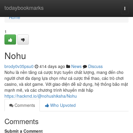
Home
todaybookmarks
Togg
navi
Home
1
Nohu
brody0v35psu0
414 days ago
News
Discuss
Nohu là nền tảng cá cược trực tuyến chất lượng, mang đến cho
người chơi đa dạng lựa chọn như cá cược thể thao, các trò chơi
casino, và slot game. Với giao diện dễ sử dụng, hệ thống bảo mật
mạnh mẽ, và các chương trình khuyến mãi hấp
https://hackmd.io/@nohushiksha/Nohu
Comments
Who Upvoted
Comments
Submit a Comment