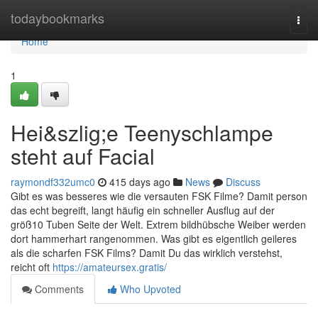
Home
todaybookmarks
Togg
navi
Home
1
Hei&szlig;e Teenyschlampe
steht auf Facial
raymondf332umc0
415 days ago
News
Discuss
Gibt es was besseres wie die versauten FSK Filme? Damit person
das echt begreift, langt häufig ein schneller Ausflug auf der
größ10 Tuben Seite der Welt. Extrem bildhübsche Weiber werden
dort hammerhart rangenommen. Was gibt es eigentlich geileres
als die scharfen FSK Films? Damit Du das wirklich verstehst,
reicht oft
https://amateursex.gratis/
Comments
Who Upvoted