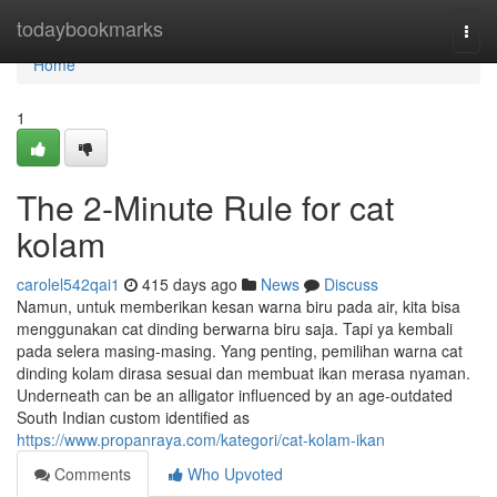
Home
todaybookmarks
Togg
navi
Home
1
The 2-Minute Rule for cat
kolam
carolel542qai1
415 days ago
News
Discuss
Namun, untuk memberikan kesan warna biru pada air, kita bisa
menggunakan cat dinding berwarna biru saja. Tapi ya kembali
pada selera masing-masing. Yang penting, pemilihan warna cat
dinding kolam dirasa sesuai dan membuat ikan merasa nyaman.
Underneath can be an alligator influenced by an age-outdated
South Indian custom identified as
https://www.propanraya.com/kategori/cat-kolam-ikan
Comments
Who Upvoted