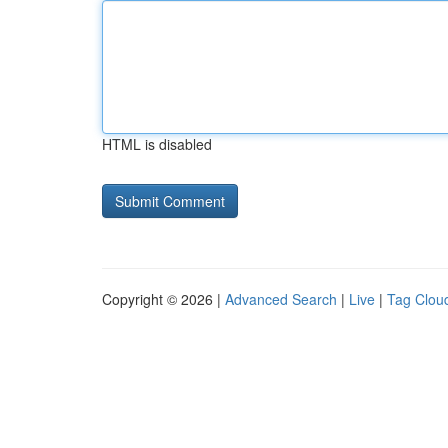
HTML is disabled
Copyright © 2026 |
Advanced Search
|
Live
|
Tag Clou