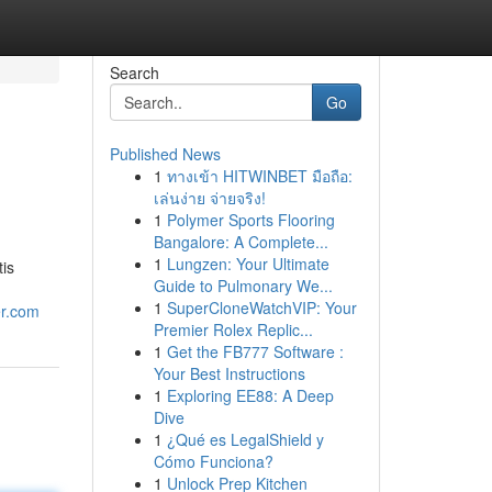
Search
Go
Published News
1
ทางเข้า HITWINBET มือถือ:
เล่นง่าย จ่ายจริง!
1
Polymer Sports Flooring
Bangalore: A Complete...
1
Lungzen: Your Ultimate
tis
Guide to Pulmonary We...
1
SuperCloneWatchVIP: Your
er.com
Premier Rolex Replic...
1
Get the FB777 Software :
Your Best Instructions
1
Exploring EE88: A Deep
Dive
1
¿Qué es LegalShield y
Cómo Funciona?
1
Unlock Prep Kitchen