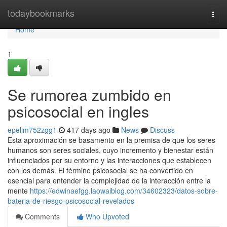
Home
todaybookmarks
Togg
navi
Home
1
Se rumorea zumbido en
psicosocial en ingles
epelim752zgg1
417 days ago
News
Discuss
Esta aproximación se basamento en la premisa de que los seres
humanos son seres sociales, cuyo incremento y bienestar están
influenciados por su entorno y las interacciones que establecen
con los demás. El término psicosocial se ha convertido en
esencial para entender la complejidad de la interacción entre la
mente
https://edwinaefgg.laowaiblog.com/34602323/datos-sobre-
bateria-de-riesgo-psicosocial-revelados
Comments
Who Upvoted