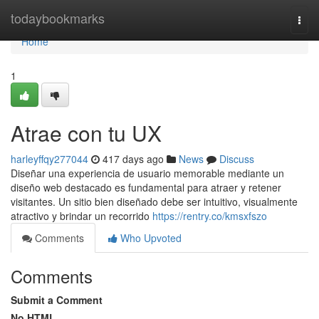
Home
todaybookmarks
Togg
navi
Home
1
Atrae con tu UX
harleyffqy277044
417 days ago
News
Discuss
Diseñar una experiencia de usuario memorable mediante un
diseño web destacado es fundamental para atraer y retener
visitantes. Un sitio bien diseñado debe ser intuitivo, visualmente
atractivo y brindar un recorrido
https://rentry.co/kmsxfszo
Comments
Who Upvoted
Comments
Submit a Comment
No HTML