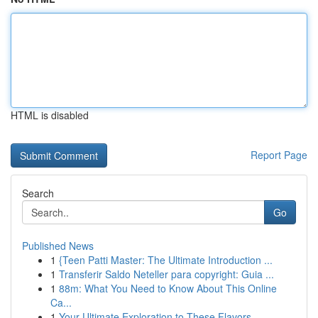
HTML is disabled
Report Page
Search
Go
Published News
1
{Teen Patti Master: The Ultimate Introduction ...
1
Transferir Saldo Neteller para copyright: Guia ...
1
88m: What You Need to Know About This Online
Ca...
1
Your Ultimate Exploration to These Flavors