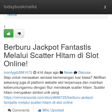
Home
todaybookmarks
Togg
navi
Home
1
Berburu Jackpot Fantastis
Melalui Scatter Hitam di Slot
Online!
montygdzf881072
416 days ago
News
Discuss
Siap untuk merasakan sensasi kemenangan luar biasa? Aktifkan
sekarang juga di platform website slot terpercaya dan mainkan
keberuntunganmu dengan fitur mendesak scatter hitam. Scatter
hitam merupakan simbol unik yang
https://nimmansocial.com/story9686725/berburu-jackpot-
fantastis-melalui-scatter-hitam-di-slot-online
Comments
Who Upvoted