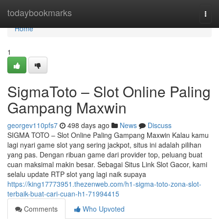
Home
todaybookmarks
Togg
navi
Home
1
SigmaToto – Slot Online Paling
Gampang Maxwin
georgev110pfs7
498 days ago
News
Discuss
SIGMA TOTO – Slot Online Paling Gampang Maxwin Kalau kamu
lagi nyari game slot yang sering jackpot, situs ini adalah pilihan
yang pas. Dengan ribuan game dari provider top, peluang buat
cuan maksimal makin besar. Sebagai Situs Link Slot Gacor, kami
selalu update RTP slot yang lagi naik supaya
https://king17773951.thezenweb.com/h1-sigma-toto-zona-slot-
terbaik-buat-cari-cuan-h1-71994415
Comments
Who Upvoted