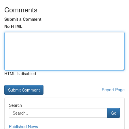
Comments
Submit a Comment
No HTML
HTML is disabled
Report Page
Search
Go
Published News