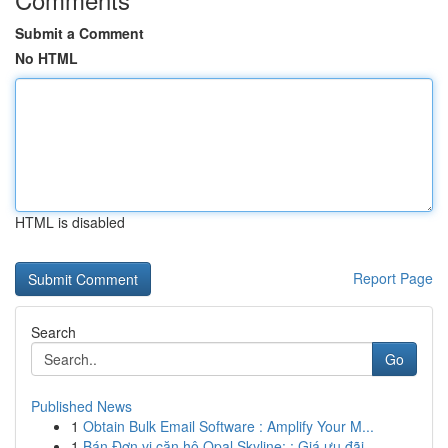
Submit a Comment
No HTML
HTML is disabled
Report Page
Search
Go
Published News
1
Obtain Bulk Email Software : Amplify Your M...
1
Bán Đơn vị căn hộ Opal Skyline: : Giá ưu đãi...