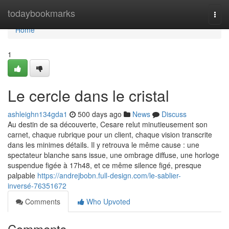
Home
todaybookmarks
Togg
navi
Home
1
Le cercle dans le cristal
ashleighn134gda1
500 days ago
News
Discuss
Au destin de sa découverte, Cesare relut minutieusement son
carnet, chaque rubrique pour un client, chaque vision transcrite
dans les minimes détails. Il y retrouva le même cause : une
spectateur blanche sans issue, une ombrage diffuse, une horloge
suspendue figée à 17h48, et ce même silence figé, presque
palpable
https://andrejbobn.full-design.com/le-sablier-
inversé-76351672
Comments
Who Upvoted
Comments