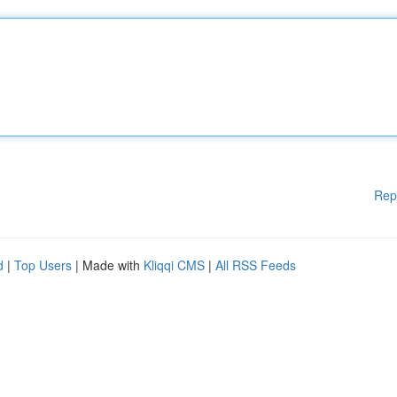
Rep
d
|
Top Users
| Made with
Kliqqi CMS
|
All RSS Feeds