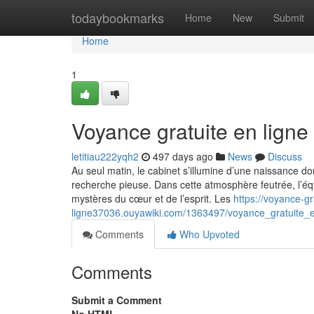
Home
todaybookmarks
Home
New
Submit
Home
1
Voyance gratuite en ligne
letitiau222yqh2
497 days ago
News
Discuss
Au seul matin, le cabinet s’illumine d’une naissance do
recherche pieuse. Dans cette atmosphère feutrée, l’éq
mystères du cœur et de l’esprit. Les
https://voyance-gr
ligne37036.ouyawiki.com/1363497/voyance_gratuite_
Comments
Who Upvoted
Comments
Submit a Comment