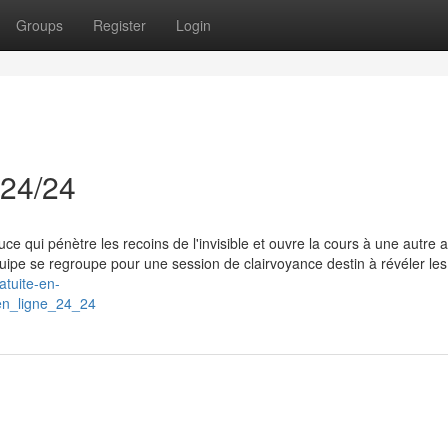
Groups
Register
Login
 24/24
uce qui pénètre les recoins de l'invisible et ouvre la cours à une autre
uipe se regroupe pour une session de clairvoyance destin à révéler les
atuite-en-
en_ligne_24_24