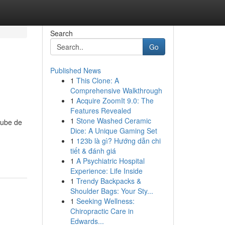
Search
Go
Published News
1
This Clone: A
Comprehensive Walkthrough
1
Acquire ZoomIt 9.0: The
Features Revealed
1
Stone Washed Ceramic
 aube de
Dice: A Unique Gaming Set
1
123b là gì? Hướng dẫn chi
tiết & đánh giá
1
A Psychiatric Hospital
Experience: Life Inside
1
Trendy Backpacks &
Shoulder Bags: Your Sty...
1
Seeking Wellness:
Chiropractic Care in
Edwards...