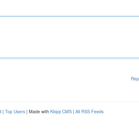
Rep
d
|
Top Users
| Made with
Kliqqi CMS
|
All RSS Feeds