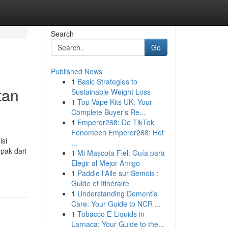
Search
Go
Published News
1
Basic Strategies to
tan
Sustainable Weight Loss
1
Top Vape Kits UK: Your
Complete Buyer's Re...
1
Emperor268: De TikTok
Fenomeen Emperor268: Het
isi
...
pak dari
1
Mi Mascota Fiel: Guía para
Elegir al Mejor Amigo
1
Paddle l'Alle sur Semois :
Guide et Itinéraire
1
Understanding Dementia
Care: Your Guide to NCR ...
1
Tobacco E-Liquids in
Larnaca: Your Guide to the...