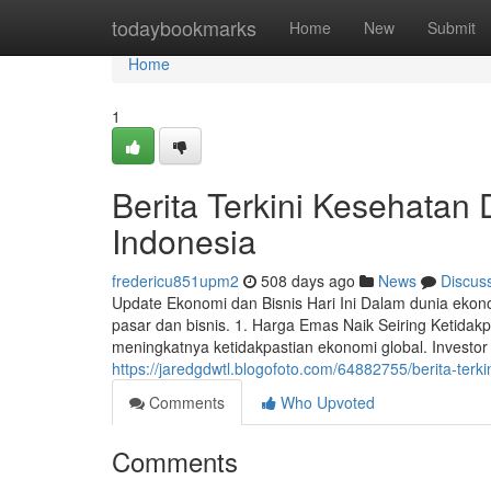
Home
todaybookmarks
Home
New
Submit
Home
1
Berita Terkini Kesehatan 
Indonesia
fredericu851upm2
508 days ago
News
Discus
Update Ekonomi dan Bisnis Hari Ini Dalam dunia ekono
pasar dan bisnis. 1. Harga Emas Naik Seiring Ketida
meningkatnya ketidakpastian ekonomi global. Investor 
https://jaredgdwtl.blogofoto.com/64882755/berita-terki
Comments
Who Upvoted
Comments