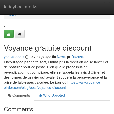
Home
todaybookmarks
Togg
navi
Home
1
Voyance gratuite discount
yogit468bhl7
647 days ago
News
Discuss
Encouragée par cette sort, Emma pris la décision de se lancer et
de postuler pour ce poste. Bien que le processus de
revendication fût compliqué, elle se rappela les avis d’Olivier et
des formes de gravier qui avaient suggéré la persévérance et la
prise de faiblesses calculée. Le jour où
https://www.voyance-
olivier.com/blog/post/voyance-discount
Comments
Who Upvoted
Comments