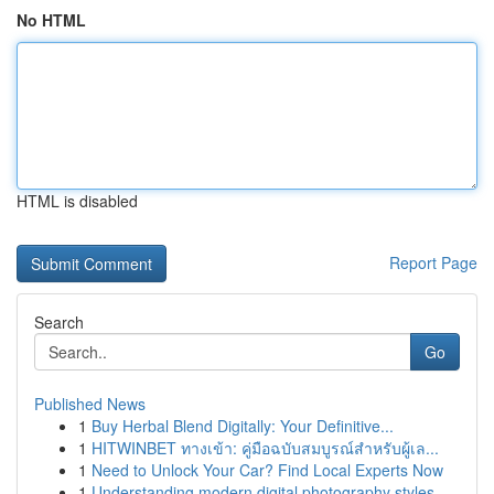
No HTML
HTML is disabled
Report Page
Search
Go
Published News
1
Buy Herbal Blend Digitally: Your Definitive...
1
HITWINBET ทางเข้า: คู่มือฉบับสมบูรณ์สำหรับผู้เล...
1
Need to Unlock Your Car? Find Local Experts Now
1
Understanding modern digital photography styles...