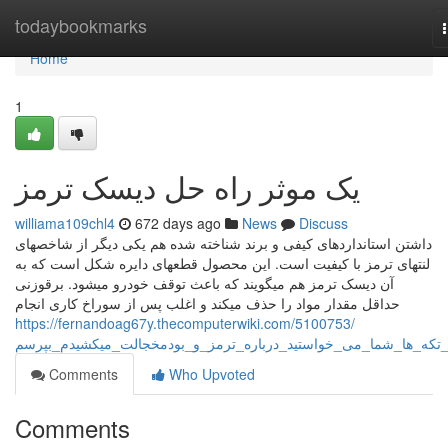
Home
todaybookmarks
Home
1
یک موثر راه حل دیسک ترمز
williama109chl4
672 days ago
News
Discuss
داشتن استانداردهای کیفی و برند شناخته شده هم یکی دیگر از شاخصهای
لنتهای ترمز با کیفیت است. این محصول قطعهای دایره شکل است که به
آن دیسک ترمز هم میگویند که باعث توقف خودرو میشود. برقوزنی
حداقل مقدار مواد را حذف میکند و اغلب پس از سوراخ کاری انجام
https://fernandoag67y.thecomputerwiki.com/5100753/
تکه_ها_شما_می_خواستید_درباره_ترمز_و_بودمخجالت_میکشیدم_بپرسم
Comments
Who Upvoted
Comments