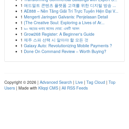
1
애드얼트 콘텐츠 플랫폼 고객를 위한 디지털 방송 ...
1
AE888 – Nền Tảng Giải Trí Trực Tuyến Hiện Đại V...
1
Mengerti Jaringan Galvanis: Penjelasan Detail
1
{The Creative Soul: Exploring a Lives of Ar...
1
৯০ বছরের গুনাহ মাফের দোয়া: একটি আমল
1
Grow268 Register: A Beginner's Guide
1
제주 스파 선택 시 알아야 할 모든 것
1
Galaxy Auto: Revolutionizing Mobile Payments ?
1
Done On Command Review – Worth Buying?
Copyright © 2026 |
Advanced Search
|
Live
|
Tag Cloud
|
Top
Users
| Made with
Kliqqi CMS
|
All RSS Feeds