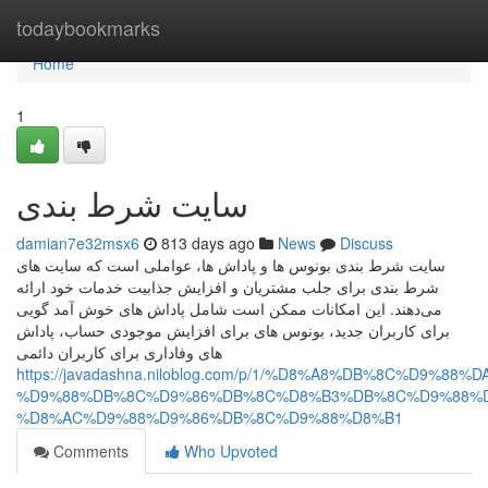
Home
todaybookmarks
Home
1
سایت شرط بندی
damian7e32msx6
813 days ago
News
Discuss
سایت شرط بندی بونوس‌ ها و پاداش‌ ها، عواملی است که سایت‌ های
شرط بندی برای جلب مشتریان و افزایش جذابیت خدمات خود ارائه
می‌دهند. این امکانات ممکن است شامل پاداش‌ های خوش‌ آمد گویی
برای کاربران جدید، بونوس‌ های برای افزایش موجودی حساب، پاداش‌
های وفاداری برای کاربران دائمی
https://javadashna.niloblog.com/p/1/%D8%A8%DB%8C%D9
%D9%88%DB%8C%D9%86%DB%8C%D8%B3%DB%8C%D9%88%D
%D8%AC%D9%88%D9%86%DB%8C%D9%88%D8%B1
Comments
Who Upvoted